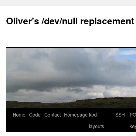
Skip
to
Oliver's /dev/null replacement
content
Home
Code
Contact
Homepage
kbd-
SSH
PG
layouts
ke