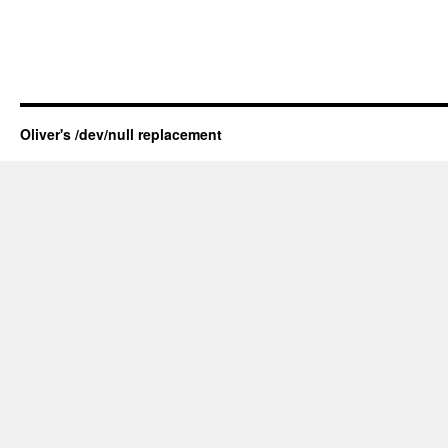
Oliver's /dev/null replacement