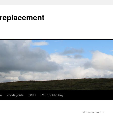
l replacement
e
kbd-layouts
SSH
PGP public key
Not a convert
→