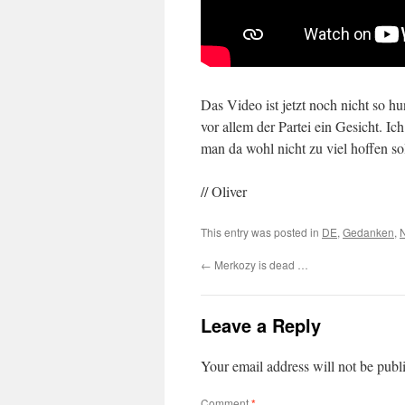
Das Video ist jetzt noch nicht so h
vor allem der Partei ein Gesicht. Ic
man da wohl nicht zu viel hoffen sol
// Oliver
This entry was posted in
DE
,
Gedanken
,
N
←
Merkozy is dead …
Leave a Reply
Your email address will not be publ
Comment
*