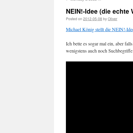
NEIN!-Idee (die echte 
Posted on
2012-05-08
by
Oliver
Michael König stellt die NEIN!-Ide
Ich bette es sogar mal ein, aber fal
wenigstens auch noch Suchbegriffe