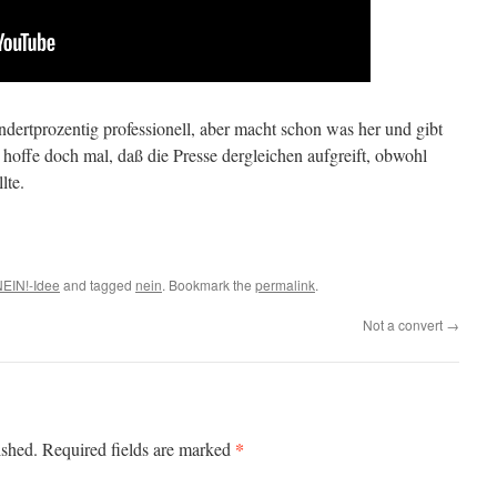
undertprozentig professionell, aber macht schon was her und gibt
h hoffe doch mal, daß die Presse dergleichen aufgreift, obwohl
lte.
EIN!-Idee
and tagged
nein
. Bookmark the
permalink
.
Not a convert
→
*
ished.
Required fields are marked