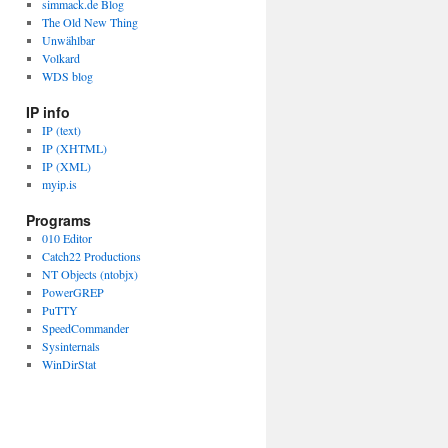
simmack.de Blog
The Old New Thing
Unwählbar
Volkard
WDS blog
IP info
IP (text)
IP (XHTML)
IP (XML)
myip.is
Programs
010 Editor
Catch22 Productions
NT Objects (ntobjx)
PowerGREP
PuTTY
SpeedCommander
Sysinternals
WinDirStat