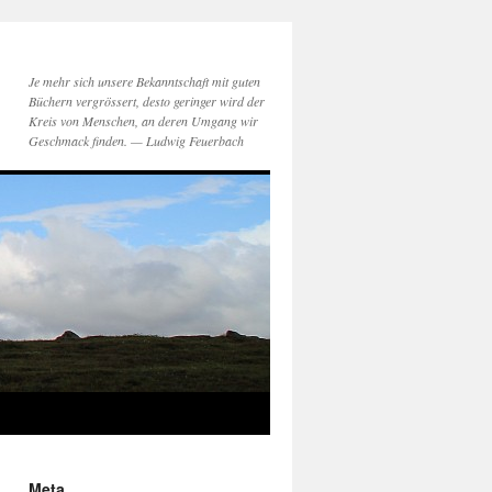
Je mehr sich unsere Bekanntschaft mit guten
Büchern vergrössert, desto geringer wird der
Kreis von Menschen, an deren Umgang wir
Geschmack finden. — Ludwig Feuerbach
Meta