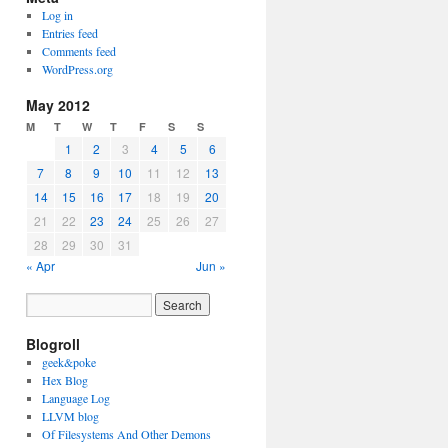
Log in
Entries feed
Comments feed
WordPress.org
May 2012
M
T
W
T
F
S
S
1
2
3
4
5
6
7
8
9
10
11
12
13
14
15
16
17
18
19
20
21
22
23
24
25
26
27
28
29
30
31
« Apr
Jun »
Blogroll
geek&poke
Hex Blog
Language Log
LLVM blog
Of Filesystems And Other Demons