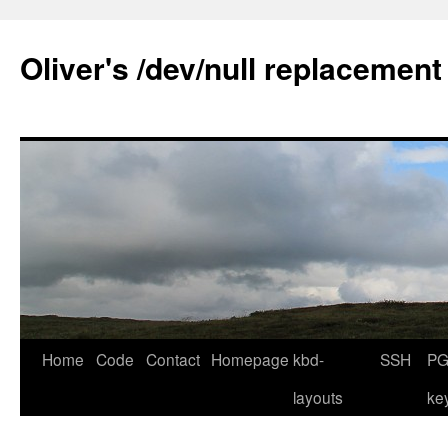
Skip
to
Oliver's /dev/null replacement
content
Home
Code
Contact
Homepage
kbd-
SSH
PG
layouts
ke