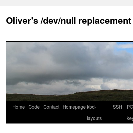
Skip
to
Oliver's /dev/null replacement
content
Home
Code
Contact
Homepage
kbd-
SSH
PG
layouts
ke