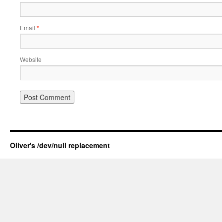
Email
*
Website
Oliver's /dev/null replacement