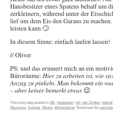
Hausbesitzer eines Spatens behalf um di
zerkleinern, während unter der Eisschic
lief um dem Eis den Garaus zu machen.
leisten kann 🙄
In diesem Sinne: einfach laufen lassen!
// Oliver
PS: und das erinnert mich an ein motivi
Büroräume:
Hier zu arbeiten ist, wie si
Anzug zu pinkeln. Man bekommt ein war
– aber keiner bemerkt etwas
😉
This entry was posted in
DE
,
Gedanken
,
Ich, der Zyniker
,
Island
Räumung
,
Schnee
,
Winter
,
Winterdienst
. Bookmark the
permali