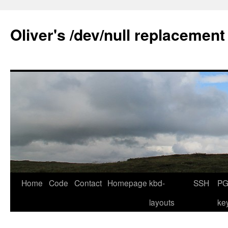
Skip
to
Oliver's /dev/null replacement
content
Home
Code
Contact
Homepage
kbd-
SSH
PG
layouts
ke