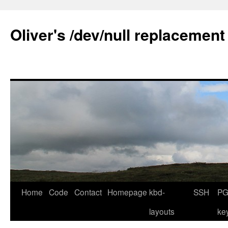
Skip
to
Oliver's /dev/null replacement
content
Home
Code
Contact
Homepage
kbd-
SSH
PG
layouts
ke