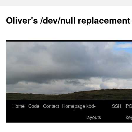
Skip
to
Oliver's /dev/null replacement
content
Home
Code
Contact
Homepage
kbd-
SSH
PG
layouts
ke