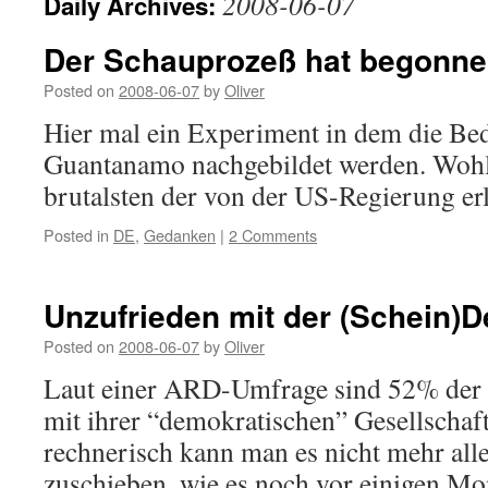
2008-06-07
Daily Archives:
Der Schauprozeß hat begonn
Posted on
2008-06-07
by
Oliver
Hier mal ein Experiment in dem die Be
Guantanamo nachgebildet werden. Wohl
brutalsten der von der US-Regierung e
Posted in
DE
,
Gedanken
|
2 Comments
Unzufrieden mit der (Schein)
Posted on
2008-06-07
by
Oliver
Laut einer ARD-Umfrage sind 52% der 
mit ihrer “demokratischen” Gesellschaft
rechnerisch kann man es nicht mehr all
zuschieben, wie es noch vor einigen Mo