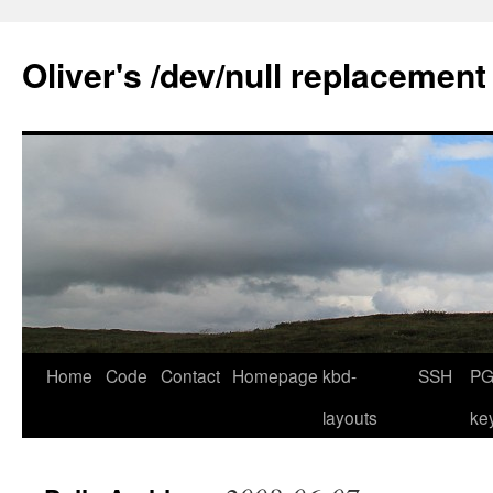
Skip
to
Oliver's /dev/null replacement
content
Home
Code
Contact
Homepage
kbd-
SSH
PG
layouts
ke