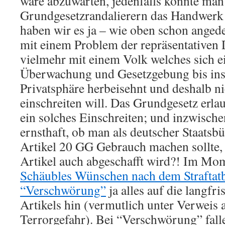
wäre abzuwarten, jedenfalls könnte ma
Grundgesetzrandalierern das Handwerk l
haben wir es ja – wie oben schon angede
mit einem Problem der repräsentativen 
vielmehr mit einem Volk welches sich e
Überwachung und Gesetzgebung bis ins 
Privatsphäre herbeisehnt und deshalb ni
einschreiten will. Das Grundgesetz erla
ein solches Einschreiten; und inzwische
ernsthaft, ob man als deutscher Staatsb
Artikel 20 GG Gebrauch machen sollte,
Artikel auch abgeschafft wird?! Im Mo
Schäubles Wünschen nach dem Straftat
“Verschwörung”
ja alles auf die langfr
Artikels hin (vermutlich unter Verweis 
Terrorgefahr). Bei “Verschwörung” fall