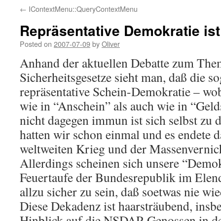
←
IContextMenu::QueryContextMenu
Repräsentative Demokratie is
Posted on
2007-07-09
by
Oliver
Anhand der aktuellen Debatte zum The
Sicherheitsgesetze sieht man, daß die s
repräsentative Schein-Demokratie – wo
wie in “Anschein” als auch wie in “Geld
nicht dagegen immun ist sich selbst zu 
hatten wir schon einmal und es endete 
weltweiten Krieg und der Massenverni
Allerdings scheinen sich unsere “Demok
Feuertaufe der Bundesrepublik im Elen
allzu sicher zu sein, daß soetwas nie wi
Diese Dekadenz ist haarsträubend, insb
Hinblick auf die NSDAP-Genossen in d