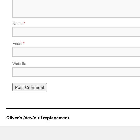
Name
*
Email
*
Website
Oliver's /dev/null replacement