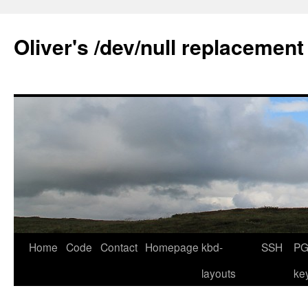
Skip
to
Oliver's /dev/null replacement
content
Home
Code
Contact
Homepage
kbd-
SSH
PG
layouts
ke