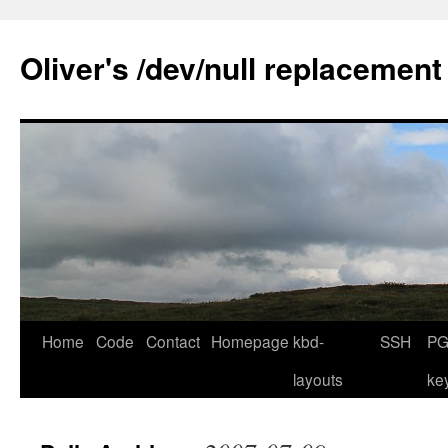
Skip
to
Oliver's /dev/null replacement
content
Home
Code
Contact
Homepage
kbd-
SSH
PG
layouts
ke