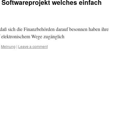
s Softwareprojekt welches einfach
n daß sich die Finanzbehörden darauf besonnen haben ihre
uf elektronischem Wege zugänglich
,
Meinung
|
Leave a comment