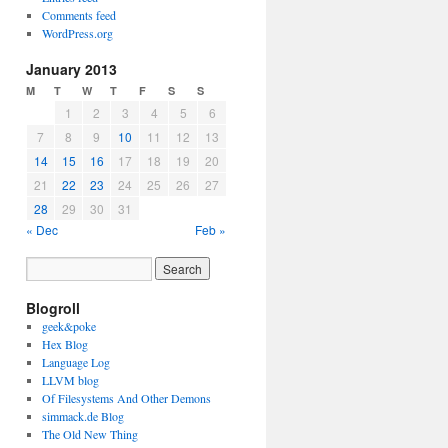
Comments feed
WordPress.org
January 2013
M
T
W
T
F
S
S
1
2
3
4
5
6
7
8
9
10
11
12
13
14
15
16
17
18
19
20
21
22
23
24
25
26
27
28
29
30
31
« Dec
Feb »
Blogroll
geek&poke
Hex Blog
Language Log
LLVM blog
Of Filesystems And Other Demons
simmack.de Blog
The Old New Thing