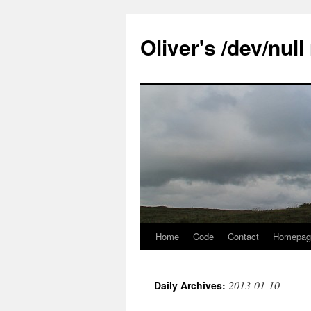
Skip
to
Oliver's /dev/nul
content
Home
Code
Contact
Homepag
2013-01-10
Daily Archives: