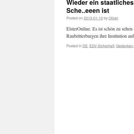
Wieder ein staatliche
Sche..eeen ist
Posted on
2013-01-10
by
Oliver
ElsterOnline. Es ist schön zu sehe
Raubritterburgen ihre Institution a
Posted in
DE
,
EDV-Sicherheit
,
Gedanken