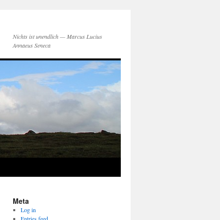
Nichts ist unendlich — Marcus Lucius
Annaeus Seneca
Meta
Log in
Entries feed