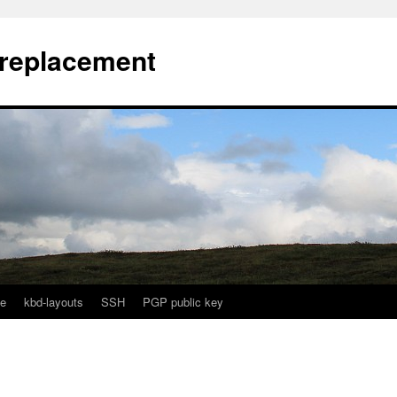
l replacement
e
kbd-layouts
SSH
PGP public key