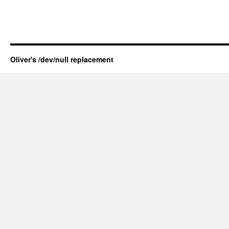
Oliver's /dev/null replacement