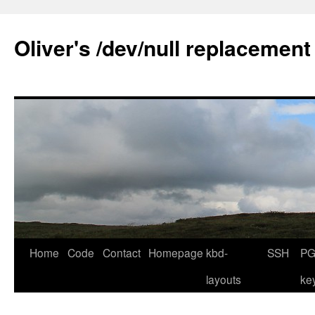
Skip
to
Oliver's /dev/null replacement
content
Home
Code
Contact
Homepage
kbd-
SSH
PG
layouts
ke