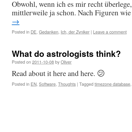
Obwohl, wenn ich es mir recht überlege
mittlerweile ja schon. Nach Figuren w
→
Posted in
DE
,
Gedanken
,
Ich, der Zyniker
|
Leave a comment
What do astrologists think?
Posted on
2011-10-08
by
Oliver
Read about it here and here. 😕
Posted in
EN
,
Software
,
Thoughts
|
Tagged
timezone database