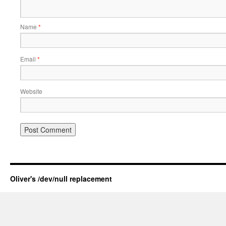
Name
*
Email
*
Website
Oliver's /dev/null replacement