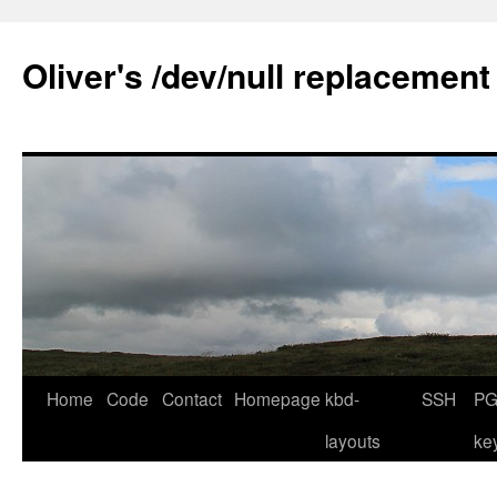
Skip
to
Oliver's /dev/null replacement
content
Home
Code
Contact
Homepage
kbd-
SSH
PG
layouts
ke