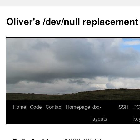
Skip
to
Oliver's /dev/null replacement
content
Home
Code
Contact
Homepage
kbd-
SSH
PG
layouts
ke