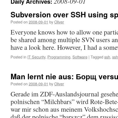
2008-09-01
Daily Archives:
Subversion over SSH using spe
Posted on
2008-09-01
by
Oliver
Everyone knows how to allow one partic
be shared among multiple SVN users an
have a look here. However, I had a som
Posted in
IT Security
,
Programming
,
Software
|
Tagged
ssh
,
ssh
Man lernt nie aus: Борщ vers
Posted on
2008-09-01
by
Oliver
Gerade im ZDF-Auslandsjournal gesehe
polnischen “Milchbars” wird Rote-Bete
war mir schon aus meinem Volkshochsch
daß der polnische “barszcz” dem russi