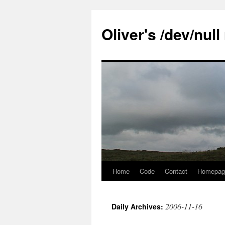
Skip
to
Oliver's /dev/nul
content
Home
Code
Contact
Homepag
2006-11-16
Daily Archives: