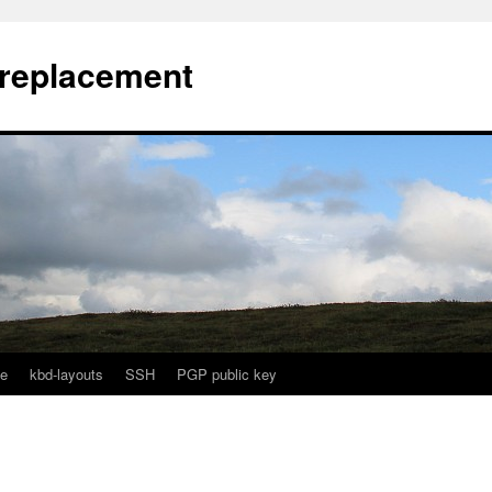
l replacement
e
kbd-layouts
SSH
PGP public key