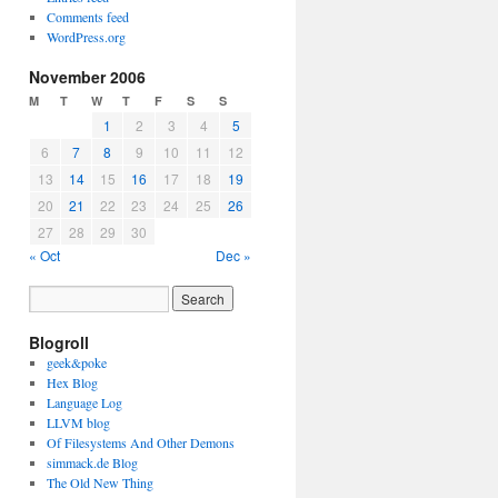
Comments feed
WordPress.org
November 2006
M
T
W
T
F
S
S
1
2
3
4
5
6
7
8
9
10
11
12
13
14
15
16
17
18
19
20
21
22
23
24
25
26
27
28
29
30
« Oct
Dec »
Blogroll
geek&poke
Hex Blog
Language Log
LLVM blog
Of Filesystems And Other Demons
simmack.de Blog
The Old New Thing