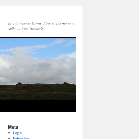
Es gibt vielerlei Lärme. Aber es gibt nur eine
Stille. — Kurt Tucholsky
Meta
Log in
Entries feed