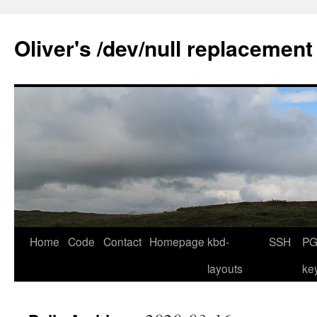
Skip
to
Oliver's /dev/null replacement
content
Home
Code
Contact
Homepage
kbd-
SSH
PG
layouts
ke