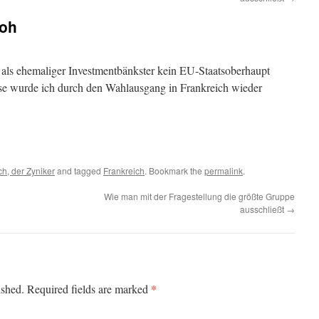
roh
n als ehemaliger Investmentbänkster kein EU-Staatsoberhaupt
e wurde ich durch den Wahlausgang in Frankreich wieder
ch, der Zyniker
and tagged
Frankreich
. Bookmark the
permalink
.
Wie man mit der Fragestellung die größte Gruppe
ausschließt
→
*
ished.
Required fields are marked