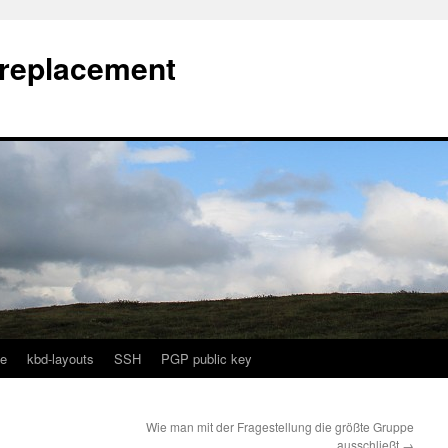
l replacement
e
kbd-layouts
SSH
PGP public key
Wie man mit der Fragestellung die größte Gruppe
ausschließt
→