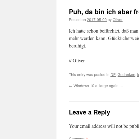
Puh, da bin ich aber f
Posted on
2017-05-09
by
Oliver
Ich hatte schon befürchtet, daß ma
mehr werden kann. Glücklicherweis
beruhigt.
// Oliver
This entry was posted in
DE
,
Gedanken
,
I
←
Windows 10 at large again …
Leave a Reply
Your email address will not be publ
Comment
*