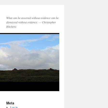
What can be asserted without evidence can be
dismissed without evidence. — Christopher
Hitchens
Meta
Log in