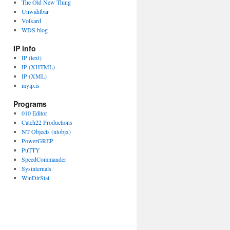
The Old New Thing
Unwählbar
Volkard
WDS blog
IP info
IP (text)
IP (XHTML)
IP (XML)
myip.is
Programs
010 Editor
Catch22 Productions
NT Objects (ntobjx)
PowerGREP
PuTTY
SpeedCommander
Sysinternals
WinDirStat