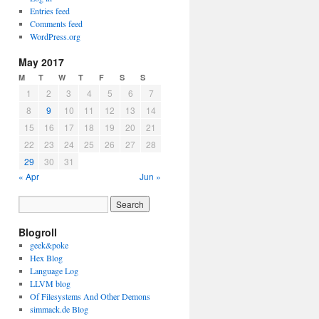
Entries feed
Comments feed
WordPress.org
May 2017
M
T
W
T
F
S
S
1
2
3
4
5
6
7
8
9
10
11
12
13
14
15
16
17
18
19
20
21
22
23
24
25
26
27
28
29
30
31
« Apr
Jun »
Blogroll
geek&poke
Hex Blog
Language Log
LLVM blog
Of Filesystems And Other Demons
simmack.de Blog