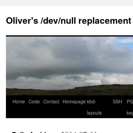
Skip
to
Oliver's /dev/null replacement
content
Home
Code
Contact
Homepage
kbd-
SSH
PG
layouts
ke