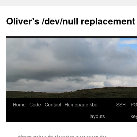
Skip
to
Oliver's /dev/null replacement
content
Home
Code
Contact
Homepage
kbd-
SSH
PG
layouts
ke
←
Warum stehen die Menschen nicht gegen das