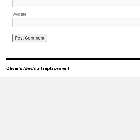
Website
Oliver's /dev/null replacement