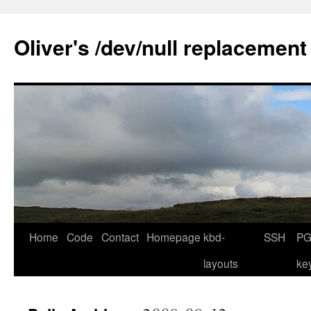
Skip
to
Oliver's /dev/null replacement
content
Home
Code
Contact
Homepage
kbd-
SSH
PG
layouts
ke