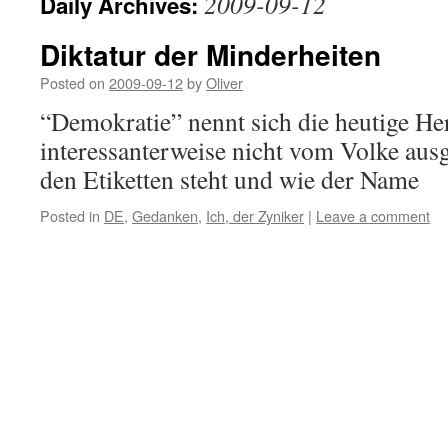
2009-09-12
Daily Archives:
Diktatur der Minderheiten
Posted on
2009-09-12
by
Oliver
“Demokratie” nennt sich die heutige He
interessanterweise nicht vom Volke ausg
den Etiketten steht und wie der Name
Posted in
DE
,
Gedanken
,
Ich, der Zyniker
|
Leave a comment