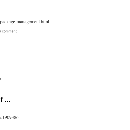
win
…
x/package-management.html
a comment
t
of …
eo:1909386