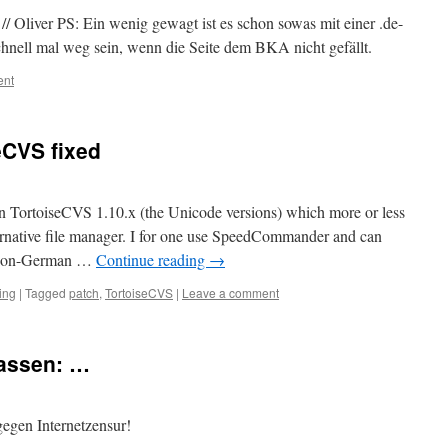
 // Oliver PS: Ein wenig gewagt ist es schon sowas mit einer .de-
chnell mal weg sein, wenn die Seite dem BKA nicht gefällt.
ent
eCVS fixed
in TortoiseCVS 1.10.x (the Unicode versions) which more or less
lternative file manager. I for one use SpeedCommander and can
r non-German …
Continue reading
→
ing
|
Tagged
patch
,
TortoiseCVS
|
Leave a comment
assen: …
egen Internetzensur!