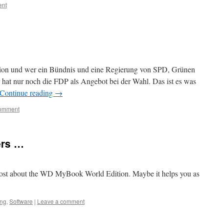
ent
ition und wer ein Bündnis und eine Regierung von SPD, Grünen
r hat nur noch die FDP als Angebot bei der Wahl. Das ist es was
Continue reading
→
comment
ers …
post about the WD MyBook World Edition. Maybe it helps you as
ng
,
Software
|
Leave a comment