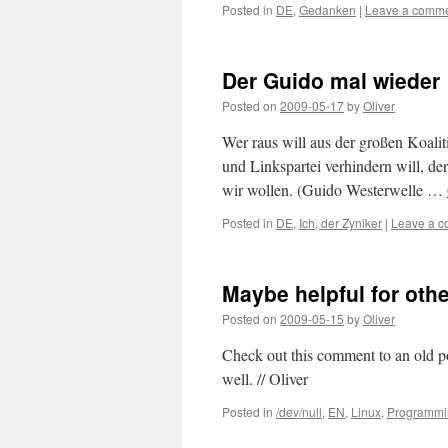
Posted in
DE
,
Gedanken
|
Leave a comm
Der Guido mal wieder
Posted on
2009-05-17
by
Oliver
Wer raus will aus der großen Koal
und Linkspartei verhindern will, de
wir wollen. (Guido Westerwelle …
Posted in
DE
,
Ich, der Zyniker
|
Leave a 
Maybe helpful for oth
Posted on
2009-05-15
by
Oliver
Check out this comment to an old 
well. // Oliver
Posted in
/dev/null
,
EN
,
Linux
,
Programmi