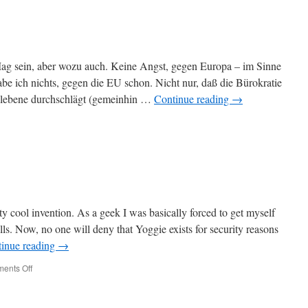
ag sein, aber wozu auch. Keine Angst, gegen Europa – im Sinne
abe ich nichts, gegen die EU schon. Nicht nur, daß die Bürokratie
alebene durchschlägt (gemeinhin …
Continue reading
→
y cool invention. As a geek I was basically forced to get myself
ls. Now, no one will deny that Yoggie exists for security reasons
inue reading
→
on
ents Off
Yoggie
for
the