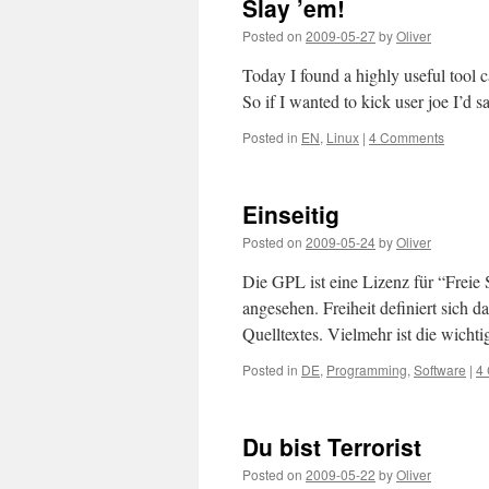
Slay ’em!
Posted on
2009-05-27
by
Oliver
Today I found a highly useful tool ca
So if I wanted to kick user joe I’d sa
Posted in
EN
,
Linux
|
4 Comments
Einseitig
Posted on
2009-05-24
by
Oliver
Die GPL ist eine Lizenz für “Freie
angesehen. Freiheit definiert sich d
Quelltextes. Vielmehr ist die wicht
Posted in
DE
,
Programming
,
Software
|
4
Du bist Terrorist
Posted on
2009-05-22
by
Oliver