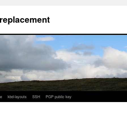
l replacement
e
kbd-layouts
SSH
PGP public key