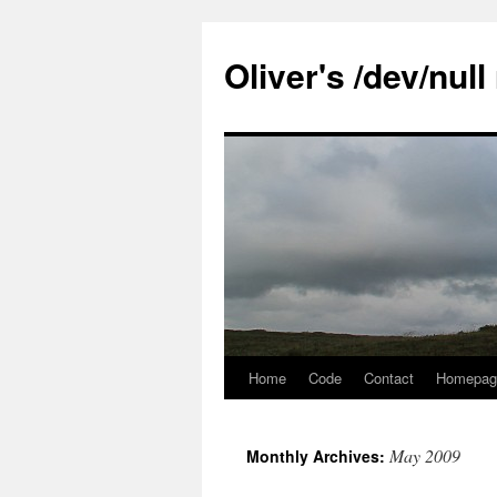
Skip
to
Oliver's /dev/nul
content
Home
Code
Contact
Homepag
May 2009
Monthly Archives: