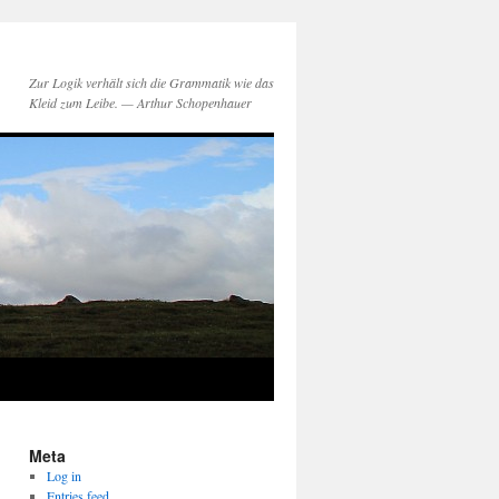
Zur Logik verhält sich die Grammatik wie das
Kleid zum Leibe. — Arthur Schopenhauer
Meta
Log in
Entries feed