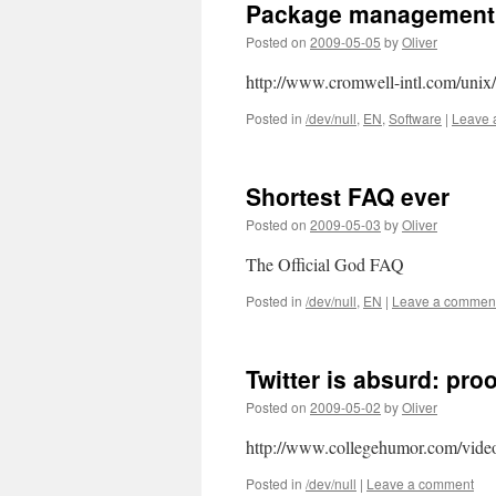
Package management
Posted on
2009-05-05
by
Oliver
http://www.cromwell-intl.com/uni
Posted in
/dev/null
,
EN
,
Software
|
Leave 
Shortest FAQ ever
Posted on
2009-05-03
by
Oliver
The Official God FAQ
Posted in
/dev/null
,
EN
|
Leave a commen
Twitter is absurd: pro
Posted on
2009-05-02
by
Oliver
http://www.collegehumor.com/vid
Posted in
/dev/null
|
Leave a comment