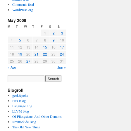
Comments feed
WordPress.org
May 2009
M
T
W
T
F
S
S
1
2
3
4
5
6
7
8
9
10
11
12
13
14
15
16
17
18
19
20
21
22
23
24
25
26
27
28
29
30
31
« Apr
Jun »
Blogroll
geek&poke
Hex Blog
Language Log
LLVM blog
Of Filesystems And Other Demons
simmack.de Blog
The Old New Thing