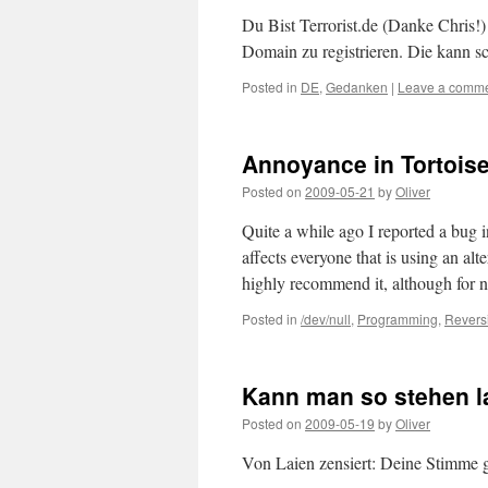
Du Bist Terrorist.de (Danke Chris!)
Domain zu registrieren. Die kann s
Posted in
DE
,
Gedanken
|
Leave a comm
Annoyance in Tortois
Posted on
2009-05-21
by
Oliver
Quite a while ago I reported a bug 
affects everyone that is using an a
highly recommend it, although fo
Posted in
/dev/null
,
Programming
,
Revers
Kann man so stehen l
Posted on
2009-05-19
by
Oliver
Von Laien zensiert: Deine Stimme g