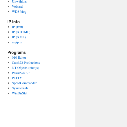
Unwählbar
Volkard
WDS blog
IP info
IP (text)
IP (XHTML)
IP (XML)
myip.is
Programs
010 Editor
Catch22 Productions
NT Objects (ntobjx)
PowerGREP
PuTTY
SpeedCommander
Sysinternals
WinDirStat