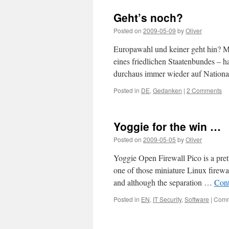
Geht’s noch?
Posted on
2009-05-09
by
Oliver
Europawahl und keiner geht hin? M
eines friedlichen Staatenbundes – h
durchaus immer wieder auf Nation
Posted in
DE
,
Gedanken
|
2 Comments
Yoggie for the win …
Posted on
2009-05-05
by
Oliver
Yoggie Open Firewall Pico is a prett
one of those miniature Linux firewal
and although the separation …
Cont
Posted in
EN
,
IT Security
,
Software
|
Comm