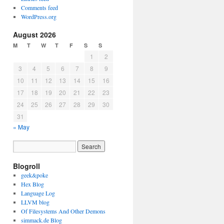
Comments feed
WordPress.org
August 2026
M
T
W
T
F
S
S
1
2
3
4
5
6
7
8
9
10
11
12
13
14
15
16
17
18
19
20
21
22
23
24
25
26
27
28
29
30
31
« May
Blogroll
geek&poke
Hex Blog
Language Log
LLVM blog
Of Filesystems And Other Demons
simmack.de Blog