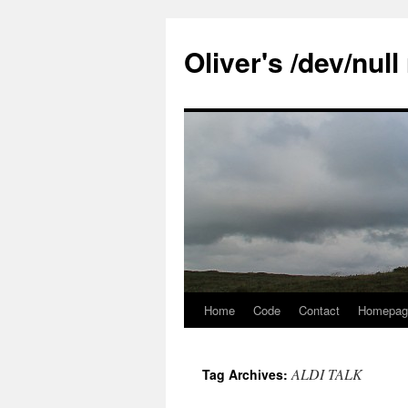
Skip
to
Oliver's /dev/nul
content
Home
Code
Contact
Homepag
ALDI TALK
Tag Archives: