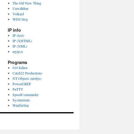
The Old New Thing
Unwählbar
Volkard
WDS blog
IP info
IP (text)
IP (XHTML)
IP (XML)
myip.is
Programs
010 Editor
Catch22 Productions
NT Objects (ntobjx)
PowerGREP
PuTTY
SpeedCommander
Sysinternals
WinDirStat