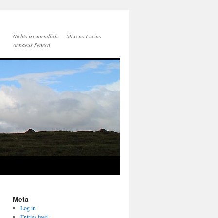
Nichts ist unendlich — Marcus Lucius
Annaeus Seneca
Meta
Log in
Entries feed