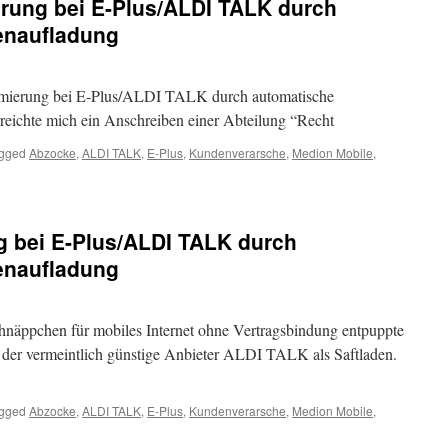
ung bei E-Plus/ALDI TALK durch
enaufladung
imierung bei E-Plus/ALDI TALK durch automatische
ichte mich ein Anschreiben einer Abteilung “Recht
gged
Abzocke
,
ALDI TALK
,
E-Plus
,
Kundenverarsche
,
Medion Mobile
,
 bei E-Plus/ALDI TALK durch
enaufladung
hnäppchen für mobiles Internet ohne Vertragsbindung entpuppte
d der vermeintlich günstige Anbieter ALDI TALK als Saftladen.
gged
Abzocke
,
ALDI TALK
,
E-Plus
,
Kundenverarsche
,
Medion Mobile
,