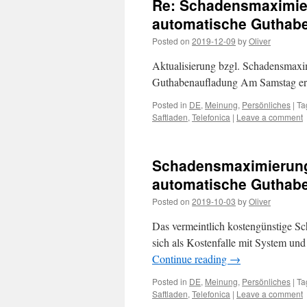
Re: Schadensmaximier
automatische Guthab
Posted on
2019-12-09
by
Oliver
Aktualisierung bzgl. Schadensmax
Guthabenaufladung Am Samstag erre
Posted in
DE
,
Meinung
,
Persönliches
|
Ta
Saftladen
,
Telefonica
|
Leave a comment
Schadensmaximierung
automatische Guthab
Posted on
2019-10-03
by
Oliver
Das vermeintlich kostengünstige Sc
sich als Kostenfalle mit System un
Continue reading
→
Posted in
DE
,
Meinung
,
Persönliches
|
Ta
Saftladen
,
Telefonica
|
Leave a comment