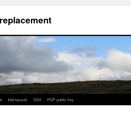
l replacement
e
kbd-layouts
SSH
PGP public key