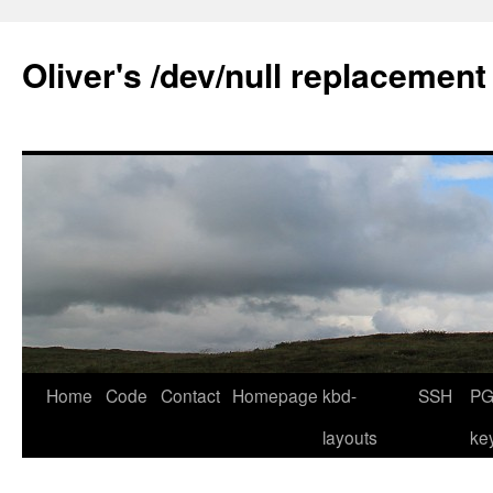
Skip
to
Oliver's /dev/null replacement
content
Home
Code
Contact
Homepage
kbd-
SSH
PG
layouts
ke