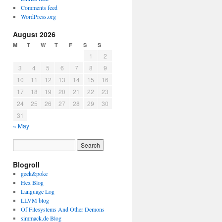
Comments feed
WordPress.org
August 2026
M
T
W
T
F
S
S
1
2
3
4
5
6
7
8
9
10
11
12
13
14
15
16
17
18
19
20
21
22
23
24
25
26
27
28
29
30
31
« May
Blogroll
geek&poke
Hex Blog
Language Log
LLVM blog
Of Filesystems And Other Demons
simmack.de Blog