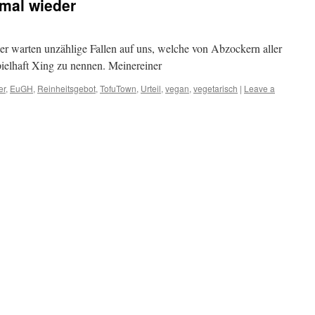
mal wieder
r warten unzählige Fallen auf uns, welche von Abzockern aller
pielhaft Xing zu nennen. Meinereiner
er
,
EuGH
,
Reinheitsgebot
,
TofuTown
,
Urteil
,
vegan
,
vegetarisch
|
Leave a