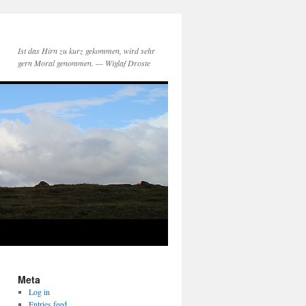
Ist das Hirn zu kurz gekommen, wird sehr
gern Moral genommen. — Wiglaf Droste
Meta
Log in
Entries feed