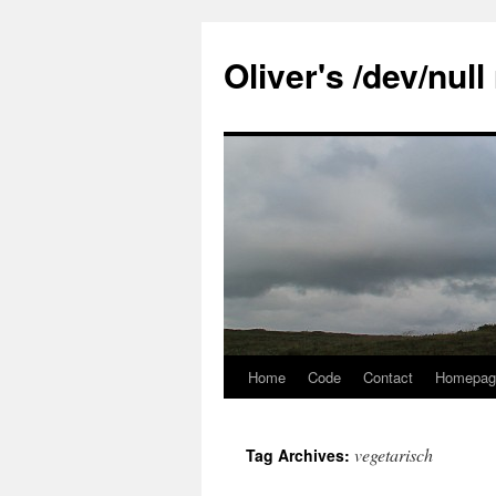
Skip
to
Oliver's /dev/nul
content
Home
Code
Contact
Homepag
vegetarisch
Tag Archives: