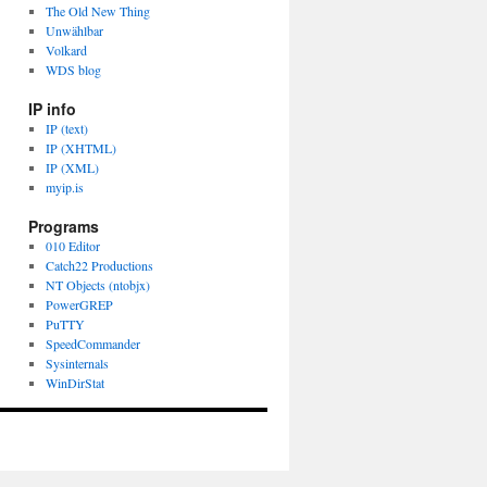
The Old New Thing
Unwählbar
Volkard
WDS blog
IP info
IP (text)
IP (XHTML)
IP (XML)
myip.is
Programs
010 Editor
Catch22 Productions
NT Objects (ntobjx)
PowerGREP
PuTTY
SpeedCommander
Sysinternals
WinDirStat