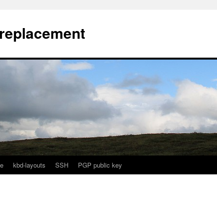
l replacement
e
kbd-layouts
SSH
PGP public key