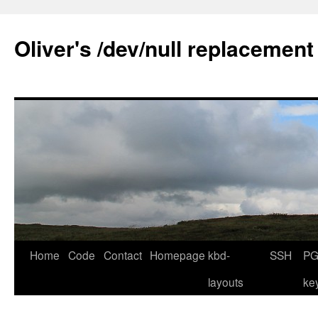
Skip
to
Oliver's /dev/null replacement
content
Home
Code
Contact
Homepage
kbd-
SSH
PG
layouts
ke