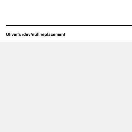
Oliver's /dev/null replacement