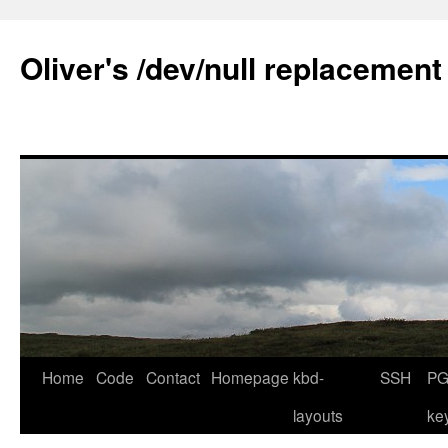
Skip
to
Oliver's /dev/null replacement
content
Home
Code
Contact
Homepage
kbd-
SSH
PG
layouts
ke