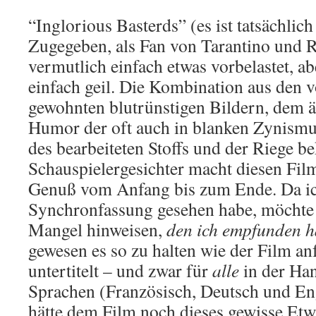
“Inglorious Basterds” (es ist tatsächlich
Zugegeben, als Fan von Tarantino und R
vermutlich einfach etwas vorbelastet, ab
einfach geil. Die Kombination aus den 
gewohnten blutrünstigen Bildern, dem 
Humor der oft auch in blanken Zynismus
des bearbeiteten Stoffs und der Riege b
Schauspielergesichter macht diesen Fi
Genuß vom Anfang bis zum Ende. Da ic
Synchronfassung gesehen habe, möchte 
Mangel hinweisen,
den ich empfunden 
gewesen es so zu halten wie der Film an
untertitelt – und zwar für
alle
in der Ha
Sprachen (Französisch, Deutsch und Eng
hätte dem Film noch dieses gewisse Etw