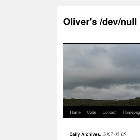
Skip
to
Oliver's /dev/nul
content
Home
Code
Contact
Homepag
2007-05-05
Daily Archives: