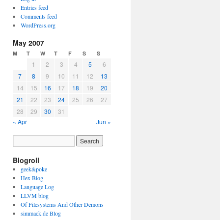
Entries feed
Comments feed
WordPress.org
May 2007
M
T
W
T
F
S
S
1
2
3
4
5
6
7
8
9
10
11
12
13
14
15
16
17
18
19
20
21
22
23
24
25
26
27
28
29
30
31
« Apr
Jun »
Blogroll
geek&poke
Hex Blog
Language Log
LLVM blog
Of Filesystems And Other Demons
simmack.de Blog