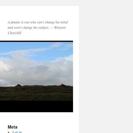
A fanatic is one who can't change his mind
and won't change the subject. — Winston
Churchill
Meta
Log in