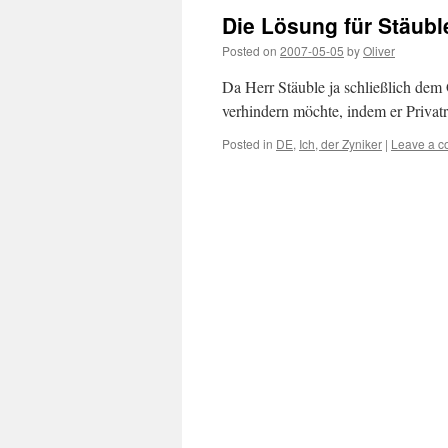
Die Lösung für Stäub
Posted on
2007-05-05
by
Oliver
Da Herr Stäuble ja schließlich de
verhindern möchte, indem er Privatr
Posted in
DE
,
Ich, der Zyniker
|
Leave a 