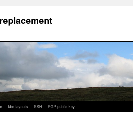
l replacement
e
kbd-layouts
SSH
PGP public key