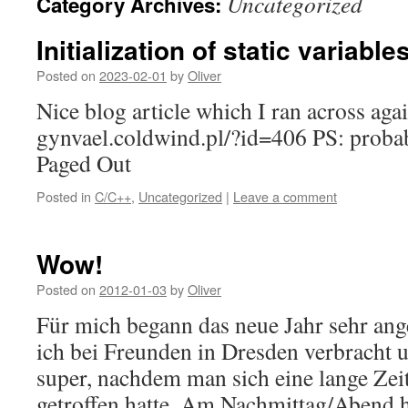
Uncategorized
Category Archives:
Initialization of static variabl
Posted on
2023-02-01
by
Oliver
Nice blog article which I ran across agai
gynvael.coldwind.pl/?id=406 PS: probab
Paged Out
Posted in
C/C++
,
Uncategorized
|
Leave a comment
Wow!
Posted on
2012-01-03
by
Oliver
Für mich begann das neue Jahr sehr ang
ich bei Freunden in Dresden verbracht 
super, nachdem man sich eine lange Zei
getroffen hatte. Am Nachmittag/Abend h