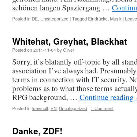
schönen langen Spaziergang …
Continu
Posted in
DE
,
Uncategorized
|
Tagged
Eindrücke
,
Musik
|
Leave
Whitehat, Greyhat, Blackhat
Posted on
2011-11-04
by
Oliver
Sorry, it’s blatantly off-topic by all stan
association I’ve always had. Presumably
terms in connection with IT security. N
problems as to what those terms actual
RPG background, …
Continue reading
Posted in
/dev/null
,
EN
,
Uncategorized
|
1 Comment
Danke, ZDF!