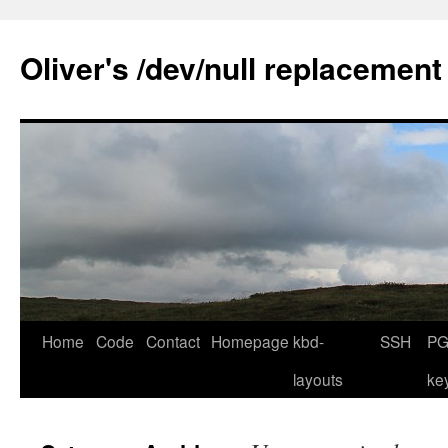
Skip
to
Oliver's /dev/null replacement
content
Home
Code
Contact
Homepage
kbd-
SSH
PG
layouts
ke